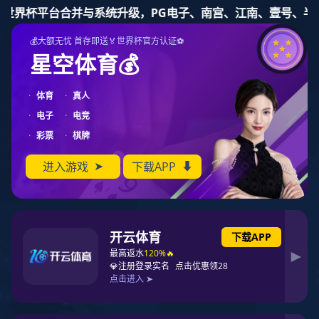
九游体育

联系九游体育
九游体育
品牌资讯
新闻动态
产品动态

成年后，我喜欢上了“躲”进卫浴间
2021-10-23
阅读量2058
一键分享 |
不知道什么时候开始
卫浴间
一个有正当理由和外界隔绝的个人空间
成为了家里的“生活避难所”