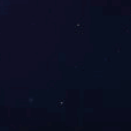
不好用的卫浴，可能经常遇到各种问题：
淋浴时，动作稍微大点，就会溅湿衣服和毛巾，久而久之，
毛巾还有异味；
刚洗完澡的马桶，总是湿答答的；
柜子容易受潮发霉；
干湿分离的卫浴，按使用情况把卫生间分为干区和湿区，把
不同的功能区单独隔离出来，让浴室使用更为舒适。