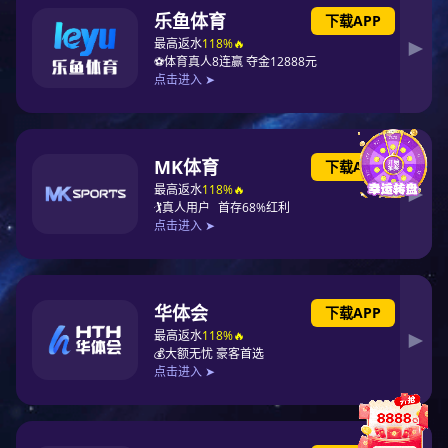
400-880-8333
九游体育服务热线：
服务时间：周一到周六 08:00-17:30
400-880-8333
报修
加盟
工程合作
其他服务
联系人：
*
联系电话：
*
留言内容：
*